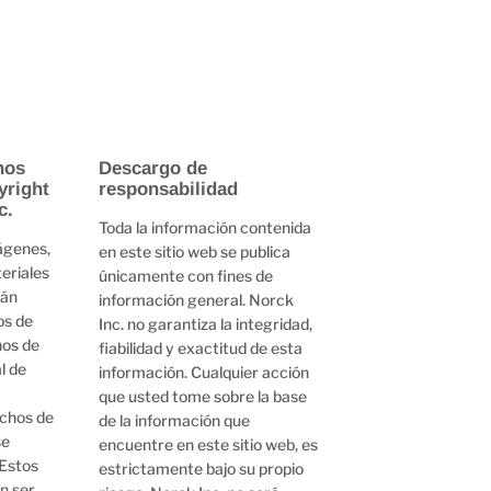
hos
Descargo de
yright
responsabilidad
c.
Toda la información contenida
ágenes,
en este sitio web se publica
eriales
únicamente con fines de
tán
información general. Norck
os de
Inc. no garantiza la integridad,
hos de
fiabilidad y exactitud de esta
l de
información. Cualquier acción
que usted tome sobre la base
echos de
de la información que
se
encuentre en este sitio web, es
 Estos
estrictamente bajo su propio
n ser