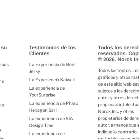
 su
Testimonios de los
Todos los derec
Clientes
reservados. Cop
© 2026. Norck In
lanas
La Experiencia de Beef
Todos los textos, im
Jerky
gráficos y otros mat
La Experiencia Kalwall
r e
de este sitio web es
La experiencia de
sujetos a los derech
YourSurprise
autor y otros derec
La experiencia de Pharo
propiedad intelectua
ca
Hexagon Sàrl
Norck Inc. y otros
propietarios de der
La experiencia de SIA
autor, a menos que 
Design Tree
o
indique lo contrario.
La experiencia de
as
materiales no puede