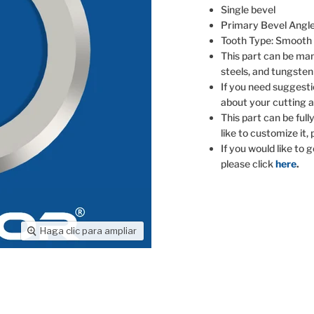
Single bevel
Primary Bevel Angl
Tooth Type: Smooth
This part can be man
steels, and tungste
If you need suggesti
about your cutting a
This part can be full
like to customize it,
If you would like to 
please click
here
.
Haga clic para ampliar